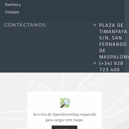
Eventos y
Festejos
PLAZA DE
CONTÁCTANOS
TIMANFAYA
S/N. SAN
FERNANDO
DE
MASPALOM
(+34) 928
723 400
Servicio de OpenStreetMap requerido
para cargar este mapa.