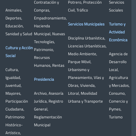
Contratación y
Potrero
,
Protección
Servicios
Animales
,
Compras
,
Civil
,
Tráfico
Sociales
Deportes
,
Empadronamiento
,
Servicios Municipales
Turismo y
Educación
,
Hacienda
Actividad
Sanidad y Salud
Municipal
,
Nuevas
Disciplina Urbanística
,
Económica
Tecnologías
,
Licencias Urbanísticas
,
Cultura y Acción
Patrimonio
,
Medio Ambiente
,
Agencia de
Social
Recursos
Parque Móvil
,
Desarrollo
Humanos
,
Rentas
Cultura
,
Urbanismo y
Local
,
Igualdad
,
Planeamiento
,
Vías y
Agricultura
Presidencia
Juventud
,
Obras
,
Vivienda
,
y Mercados
,
Mayores
,
Archivo
,
Asesoría
Litoral
,
Movilidad
Consumo
,
Participación
Jurídica
,
Registro
Urbana y Transporte
Comercio y
Ciudadana
,
General
,
Pymes
,
Patrimonio
Reglamentación
Turismo
Histórico-
Municipal
Artístico,