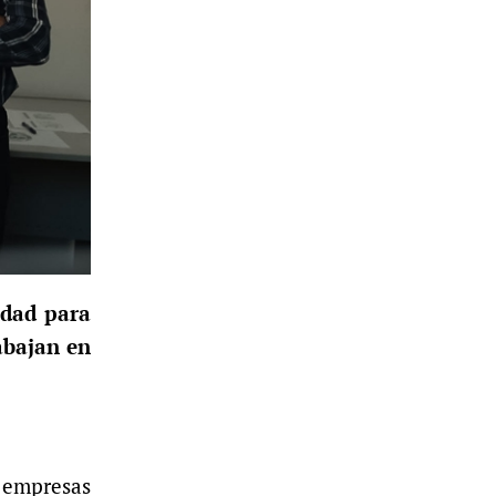
idad para
abajan en
s empresas