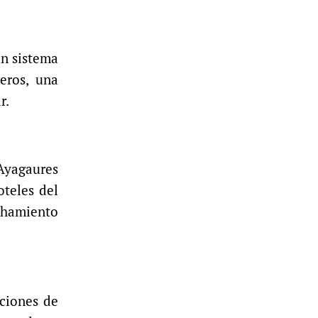
un sistema
eros, una
r.
Ayagaures
oteles del
chamiento
aciones de