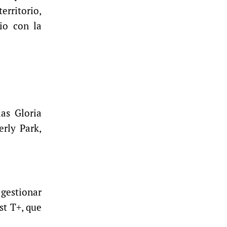
erritorio,
io con la
las Gloria
rly Park,
 gestionar
st T+, que