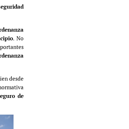
seguridad
rdenanza
cipio
. No
mportantes
ordenanza
 bien desde
 normativa
seguro de