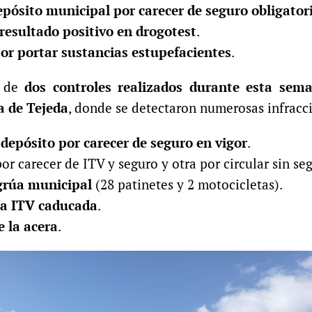
epósito municipal por carecer de seguro obligator
resultado positivo en drogotest
.
or portar sustancias estupefacientes
.
s de
dos controles realizados durante esta sem
a de Tejeda
, donde se detectaron numerosas infracc
depósito por carecer de seguro en vigor
.
por carecer de ITV y seguro y otra por circular sin se
 grúa municipal
(28 patinetes y 2 motocicletas).
 la ITV caducada
.
e la acera
.