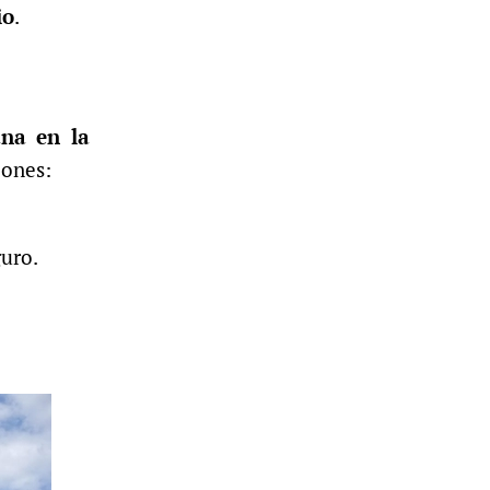
io
.
ana en la
iones:
guro.