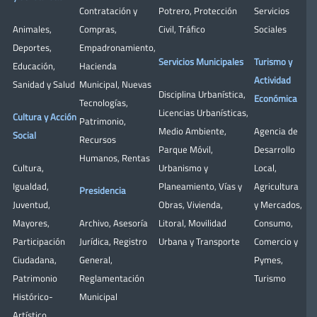
Contratación y
Potrero
,
Protección
Servicios
Animales
,
Compras
,
Civil
,
Tráfico
Sociales
Deportes
,
Empadronamiento
,
Servicios Municipales
Turismo y
Educación
,
Hacienda
Actividad
Sanidad y Salud
Municipal
,
Nuevas
Disciplina Urbanística
,
Económica
Tecnologías
,
Licencias Urbanísticas
,
Cultura y Acción
Patrimonio
,
Medio Ambiente
,
Agencia de
Social
Recursos
Parque Móvil
,
Desarrollo
Humanos
,
Rentas
Cultura
,
Urbanismo y
Local
,
Igualdad
,
Planeamiento
,
Vías y
Agricultura
Presidencia
Juventud
,
Obras
,
Vivienda
,
y Mercados
,
Mayores
,
Archivo
,
Asesoría
Litoral
,
Movilidad
Consumo
,
Participación
Jurídica
,
Registro
Urbana y Transporte
Comercio y
Ciudadana
,
General
,
Pymes
,
Patrimonio
Reglamentación
Turismo
Histórico-
Municipal
Artístico,