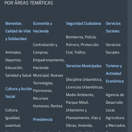
POR ÁREAS TEMÁTICAS
Bienestar,
Economía y
Seguridad Ciudadana
Servicios
Calidad de Vida
Hacienda
Sociales
Bomberos
,
Policía
,
y Solidaridad
Contratación y
Potrero
,
Protección
Servicios
Animales
,
Compras
,
Civil
,
Tráfico
Sociales
Deportes
,
Empadronamiento
,
Servicios Municipales
Turismo y
Educación
,
Hacienda
Actividad
Sanidad y Salud
Municipal
,
Nuevas
Disciplina Urbanística
,
Económica
Tecnologías
,
Licencias Urbanísticas
,
Cultura y Acción
Patrimonio
,
Medio Ambiente
,
Agencia de
Social
Recursos
Parque Móvil
,
Desarrollo
Humanos
,
Rentas
Cultura
,
Urbanismo y
Local
,
Igualdad
,
Planeamiento
,
Vías y
Agricultura
Presidencia
Juventud
,
Obras
,
Vivienda
,
y Mercados
,