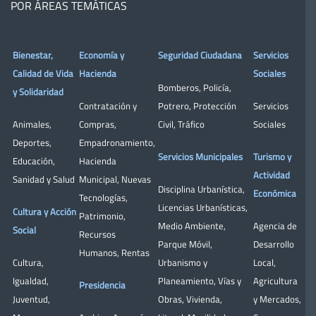
POR ÁREAS TEMÁTICAS
Bienestar,
Economía y
Seguridad Ciudadana
Servicios
Calidad de Vida
Hacienda
Sociales
Bomberos
,
Policía
,
y Solidaridad
Contratación y
Potrero
,
Protección
Servicios
Animales
,
Compras
,
Civil
,
Tráfico
Sociales
Deportes
,
Empadronamiento
,
Servicios Municipales
Turismo y
Educación
,
Hacienda
Actividad
Sanidad y Salud
Municipal
,
Nuevas
Disciplina Urbanística
,
Económica
Tecnologías
,
Licencias Urbanísticas
,
Cultura y Acción
Patrimonio
,
Medio Ambiente
,
Agencia de
Social
Recursos
Parque Móvil
,
Desarrollo
Humanos
,
Rentas
Cultura
,
Urbanismo y
Local
,
Igualdad
,
Planeamiento
,
Vías y
Agricultura
Presidencia
Juventud
,
Obras
,
Vivienda
,
y Mercados
,