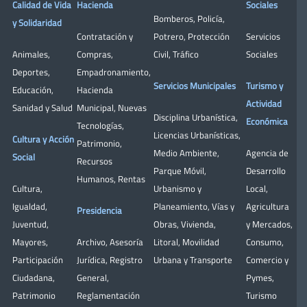
Calidad de Vida
Hacienda
Sociales
Bomberos
,
Policía
,
y Solidaridad
Contratación y
Potrero
,
Protección
Servicios
Animales
,
Compras
,
Civil
,
Tráfico
Sociales
Deportes
,
Empadronamiento
,
Servicios Municipales
Turismo y
Educación
,
Hacienda
Actividad
Sanidad y Salud
Municipal
,
Nuevas
Disciplina Urbanística
,
Económica
Tecnologías
,
Licencias Urbanísticas
,
Cultura y Acción
Patrimonio
,
Medio Ambiente
,
Agencia de
Social
Recursos
Parque Móvil
,
Desarrollo
Humanos
,
Rentas
Cultura
,
Urbanismo y
Local
,
Igualdad
,
Planeamiento
,
Vías y
Agricultura
Presidencia
Juventud
,
Obras
,
Vivienda
,
y Mercados
,
Mayores
,
Archivo
,
Asesoría
Litoral
,
Movilidad
Consumo
,
Participación
Jurídica
,
Registro
Urbana y Transporte
Comercio y
Ciudadana
,
General
,
Pymes
,
Patrimonio
Reglamentación
Turismo