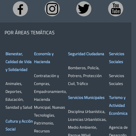
POR ÁREAS TEMÁTICAS
Bienestar,
Economía y
Seguridad Ciudadana
Servicios
Calidad de Vida
Hacienda
Sociales
Bomberos
,
Policía
,
y Solidaridad
Contratación y
Potrero
,
Protección
Servicios
Animales
,
Compras
,
Civil
,
Tráfico
Sociales
Deportes
,
Empadronamiento
,
Servicios Municipales
Turismo y
Educación
,
Hacienda
Actividad
Sanidad y Salud
Municipal
,
Nuevas
Disciplina Urbanística
,
Económica
Tecnologías
,
Licencias Urbanísticas
,
Cultura y Acción
Patrimonio
,
Medio Ambiente
,
Agencia de
Social
Recursos
Parque Móvil
,
Desarrollo