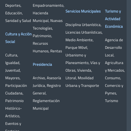
Deportes
,
Empadronamiento
,
Servicios Municipales
Turismo y
Educación
,
Hacienda
Actividad
Sanidad y Salud
Municipal
,
Nuevas
Disciplina Urbanística
,
Económica
Tecnologías
,
Licencias Urbanísticas
,
Cultura y Acción
Patrimonio
,
Medio Ambiente
,
Agencia de
Social
Recursos
Parque Móvil
,
Desarrollo
Humanos
,
Rentas
Cultura
,
Urbanismo y
Local
,
Igualdad
,
Planeamiento
,
Vías y
Agricultura
Presidencia
Juventud
,
Obras
,
Vivienda
,
y Mercados
,
Mayores
,
Archivo
,
Asesoría
Litoral
,
Movilidad
Consumo
,
Participación
Jurídica
,
Registro
Urbana y Transporte
Comercio y
Ciudadana
,
General
,
Pymes
,
Patrimonio
Reglamentación
Turismo
Histórico-
Municipal
Artístico,
Eventos y