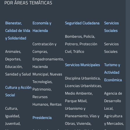
POR ÁREAS TEMÁTICAS
Bienestar,
Economía y
Seguridad Ciudadana
Servicios
Calidad de Vida
Hacienda
Sociales
Bomberos
,
Policía
,
y Solidaridad
Contratación y
Potrero
,
Protección
Servicios
Animales
,
Compras
,
Civil
,
Tráfico
Sociales
Deportes
,
Empadronamiento
,
Servicios Municipales
Turismo y
Educación
,
Hacienda
Actividad
Sanidad y Salud
Municipal
,
Nuevas
Disciplina Urbanística
,
Económica
Tecnologías
,
Licencias Urbanísticas
,
Cultura y Acción
Patrimonio
,
Medio Ambiente
,
Agencia de
Social
Recursos
Parque Móvil
,
Desarrollo
Humanos
,
Rentas
Cultura
,
Urbanismo y
Local
,
Igualdad
,
Planeamiento
,
Vías y
Agricultura
Presidencia
Juventud
,
Obras
,
Vivienda
,
y Mercados
,