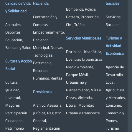
Calidad de Vida
Hacienda
Sociales
Bomberos
,
Policía
,
y Solidaridad
Contratación y
Potrero
,
Protección
Servicios
Animales
,
Compras
,
Civil
,
Tráfico
Sociales
Deportes
,
Empadronamiento
,
Servicios Municipales
Turismo y
Educación
,
Hacienda
Actividad
Sanidad y Salud
Municipal
,
Nuevas
Disciplina Urbanística
,
Económica
Tecnologías
,
Licencias Urbanísticas
,
Cultura y Acción
Patrimonio
,
Medio Ambiente
,
Agencia de
Social
Recursos
Parque Móvil
,
Desarrollo
Humanos
,
Rentas
Cultura
,
Urbanismo y
Local
,
Igualdad
,
Planeamiento
,
Vías y
Agricultura
Presidencia
Juventud
,
Obras
,
Vivienda
,
y Mercados
,
Mayores
,
Archivo
,
Asesoría
Litoral
,
Movilidad
Consumo
,
Participación
Jurídica
,
Registro
Urbana y Transporte
Comercio y
Ciudadana
,
General
,
Pymes
,
Patrimonio
Reglamentación
Turismo