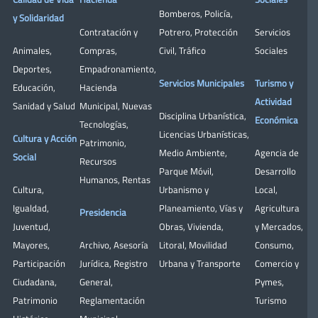
Bomberos
,
Policía
,
y Solidaridad
Contratación y
Potrero
,
Protección
Servicios
Animales
,
Compras
,
Civil
,
Tráfico
Sociales
Deportes
,
Empadronamiento
,
Servicios Municipales
Turismo y
Educación
,
Hacienda
Actividad
Sanidad y Salud
Municipal
,
Nuevas
Disciplina Urbanística
,
Económica
Tecnologías
,
Licencias Urbanísticas
,
Cultura y Acción
Patrimonio
,
Medio Ambiente
,
Agencia de
Social
Recursos
Parque Móvil
,
Desarrollo
Humanos
,
Rentas
Cultura
,
Urbanismo y
Local
,
Igualdad
,
Planeamiento
,
Vías y
Agricultura
Presidencia
Juventud
,
Obras
,
Vivienda
,
y Mercados
,
Mayores
,
Archivo
,
Asesoría
Litoral
,
Movilidad
Consumo
,
Participación
Jurídica
,
Registro
Urbana y Transporte
Comercio y
Ciudadana
,
General
,
Pymes
,
Patrimonio
Reglamentación
Turismo