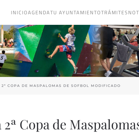
INICIO
AGENDA
TU AYUNTAMIENTO
TRÁMITES
NOT
A 2ª COPA DE MASPALOMAS DE SOFBOL MODIFICADO
la 2ª Copa de Maspaloma