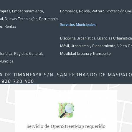
ompras
,
Empadronamiento
,
Bomberos
,
Policía
,
Potrero
,
Protección Civil
al
,
Nuevas Tecnologías
,
Patrimonio
,
Servicios Municipales
os
,
Rentas
Disciplina Urbanística
,
Licencias Urbanístic
Móvil
,
Urbanismo y Planeamiento
,
Vías y O
Jurídica
,
Registro General
,
Movilidad Urbana y Transporte
unicipal
A DE TIMANFAYA S/N. SAN FERNANDO DE MASPAL
) 928 723 400
Servicio de OpenStreetMap requerido