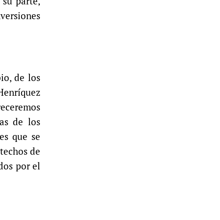
 su parte,
nversiones
io, de los
 Henríquez
freceremos
as de los
es que se
 techos de
dos por el