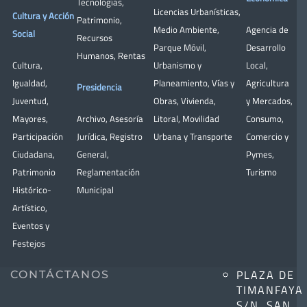
Tecnologías
,
Licencias Urbanísticas
,
Cultura y Acción
Patrimonio
,
Medio Ambiente
,
Agencia de
Social
Recursos
Parque Móvil
,
Desarrollo
Humanos
,
Rentas
Cultura
,
Urbanismo y
Local
,
Igualdad
,
Planeamiento
,
Vías y
Agricultura
Presidencia
Juventud
,
Obras
,
Vivienda
,
y Mercados
,
Mayores
,
Archivo
,
Asesoría
Litoral
,
Movilidad
Consumo
,
Participación
Jurídica
,
Registro
Urbana y Transporte
Comercio y
Ciudadana
,
General
,
Pymes
,
Patrimonio
Reglamentación
Turismo
Histórico-
Municipal
Artístico,
Eventos y
Festejos
PLAZA DE
CONTÁCTANOS
TIMANFAYA
S/N. SAN