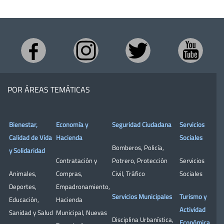
POR ÁREAS TEMÁTICAS
Bienestar,
Economía y
Seguridad Ciudadana
Servicios
Calidad de Vida
Hacienda
Sociales
Bomberos
,
Policía
,
y Solidaridad
Contratación y
Potrero
,
Protección
Servicios
Animales
,
Compras
,
Civil
,
Tráfico
Sociales
Deportes
,
Empadronamiento
,
Servicios Municipales
Turismo y
Educación
,
Hacienda
Actividad
Sanidad y Salud
Municipal
,
Nuevas
Disciplina Urbanística
,
Económica