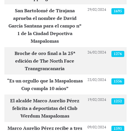
29/02/2024
San Bartolomé de Tirajana
1695
aprueba el nombre de David
García Santana para el campo nº
1 de la Ciudad Deportiva
Maspalomas
26/02/2024
Broche de oro final a la 25ª
1276
edición de The North Face
Transgrancanaria
23/02/2024
“Es un orgullo que la Maspalomas
1556
Cup cumpla 10 años”
19/02/2024
El alcalde Marco Aurelio Pérez
1252
felicita a deportistas del Club
Werdum Maspalomas
09/02/2024
Marco Aurelio Pérez recibe a tres
1595