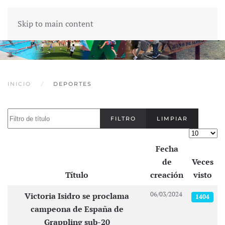
Skip to main content
INICIO
DEPORTES
Filtro de título
FILTRO
LIMPIAR
Cantidad
Fecha
de
Veces
Título
creación
visto
Artículos
06/03/2024
Victoria Isidro se proclama
1404
campeona de España de
Grappling sub-20