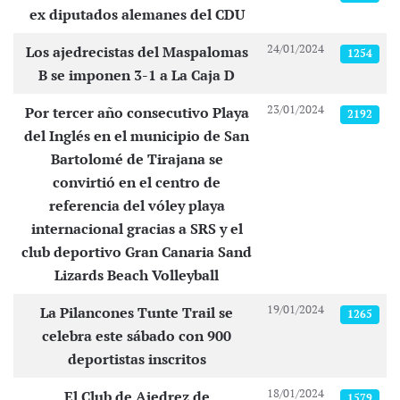
ex diputados alemanes del CDU
24/01/2024
Los ajedrecistas del Maspalomas
1254
B se imponen 3-1 a La Caja D
23/01/2024
Por tercer año consecutivo Playa
2192
del Inglés en el municipio de San
Bartolomé de Tirajana se
convirtió en el centro de
referencia del vóley playa
internacional gracias a SRS y el
club deportivo Gran Canaria Sand
Lizards Beach Volleyball
19/01/2024
La Pilancones Tunte Trail se
1265
celebra este sábado con 900
deportistas inscritos
18/01/2024
El Club de Ajedrez de
1579