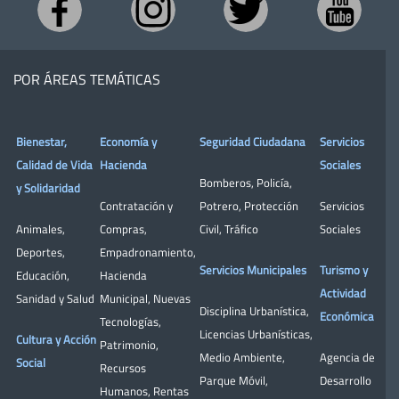
POR ÁREAS TEMÁTICAS
Bienestar,
Economía y
Seguridad Ciudadana
Servicios
Calidad de Vida
Hacienda
Sociales
Bomberos
,
Policía
,
y Solidaridad
Contratación y
Potrero
,
Protección
Servicios
Animales
,
Compras
,
Civil
,
Tráfico
Sociales
Deportes
,
Empadronamiento
,
Servicios Municipales
Turismo y
Educación
,
Hacienda
Actividad
Sanidad y Salud
Municipal
,
Nuevas
Disciplina Urbanística
,
Económica
Tecnologías
,
Licencias Urbanísticas
,
Cultura y Acción
Patrimonio
,
Medio Ambiente
,
Agencia de
Social
Recursos
Parque Móvil
,
Desarrollo
Humanos
,
Rentas